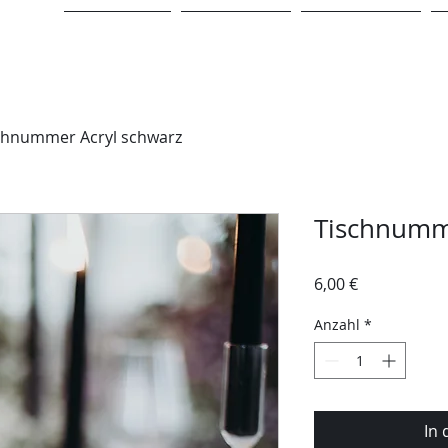
STARTSEITE
LEISTUNGEN
VERLEIHSHOP
chnummer Acryl schwarz
Tischnumm
Preis
6,00 €
Anzahl
*
In