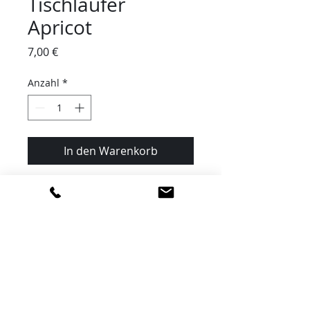
Tischläufer
Apricot
Preis
7,00 €
Anzahl
*
In den Warenkorb
180x40cm
Reinigung ist im Preis inbegriffen
IMPRESSUM