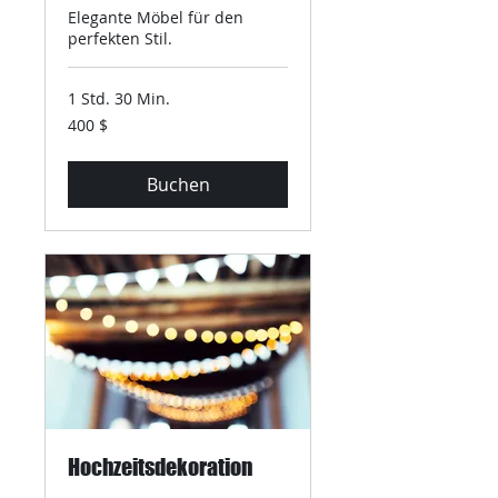
Elegante Möbel für den
perfekten Stil.
1 Std. 30 Min.
400
400 $
US-
Dollar
Buchen
Hochzeitsdekoration