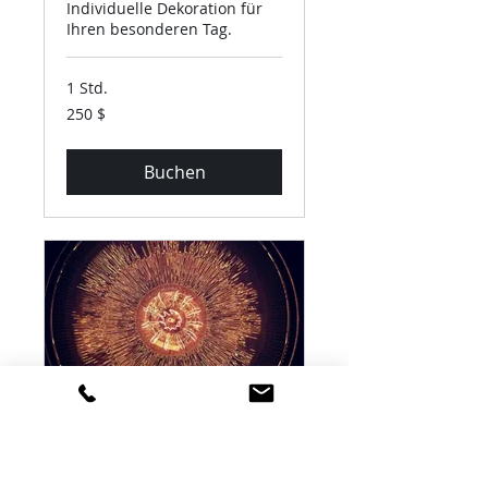
Individuelle Dekoration für
Ihren besonderen Tag.
1 Std.
250
250 $
US-
Dollar
Buchen
Beleuchtungsservice
Beleuchtungslösungen, die