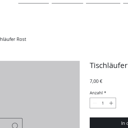
STARTSEITE
LEISTUNGEN
VERLEIHSHOP
chläufer Rost
Tischläufer
Preis
7,00 €
Anzahl
*
In