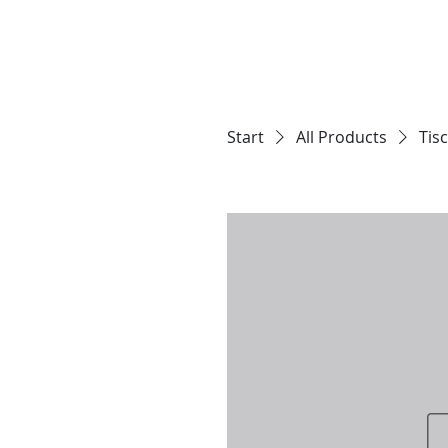
Start
All Products
Tis