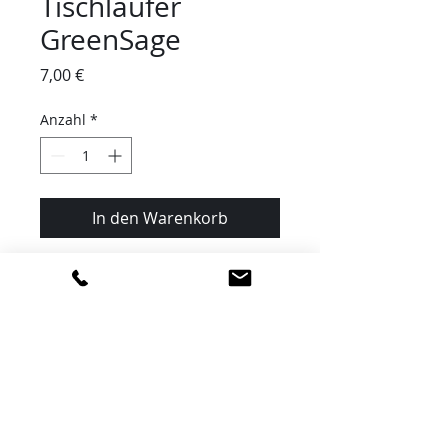
Tischläufer
GreenSage
Preis
7,00 €
Anzahl
*
In den Warenkorb
180x40cm
Reinigung ist im Preis inbegriffen
IMPRESSUM